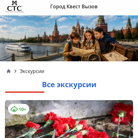
Skip to content
Город Квест Вызов
Экскурсии
Moscow4children
Все экскурсии
10+