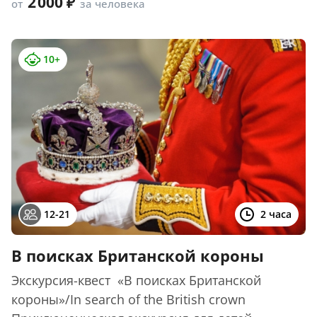
2 000
от
за человека
10+
12-21
2 часа
В поисках Британской короны
Экскурсия-квест «В поисках Британской
короны»/In search of the British crown