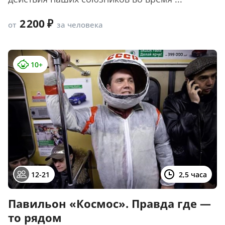
2 200
от
за человека
10+
12-21
2,5 часа
Павильон «Космос». Правда где —
то рядом